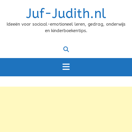
Doorgaan
Juf-Judith.nl
naar
inhoud
Ideeën voor sociaal-emotioneel leren, gedrag, onderwijs
en kinderboekentips.