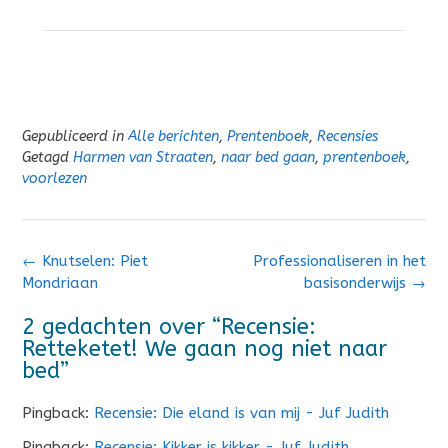
Gepubliceerd in
Alle berichten
,
Prentenboek
,
Recensies
Getagd
Harmen van Straaten
,
naar bed gaan
,
prentenboek
,
voorlezen
Bericht
←
Knutselen: Piet
Professionaliseren in het
navigatie
Mondriaan
basisonderwijs
→
2 gedachten over “
Recensie:
Retteketet! We gaan nog niet naar
bed
”
Pingback:
Recensie: Die eland is van mij - Juf Judith
Pingback:
Recensie: Kikker is kikker - Juf Judith