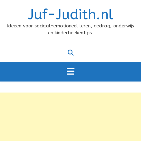
Doorgaan
Juf-Judith.nl
naar
inhoud
Ideeën voor sociaal-emotioneel leren, gedrag, onderwijs
en kinderboekentips.