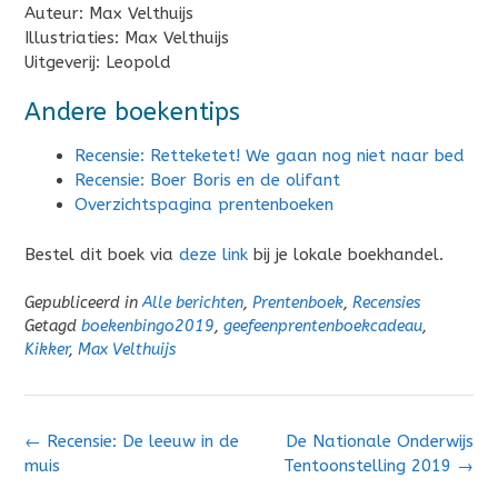
Auteur: Max Velthuijs
Illustriaties: Max Velthuijs
Uitgeverij: Leopold
Andere boekentips
Recensie: Retteketet! We gaan nog niet naar bed
Recensie: Boer Boris en de olifant
Overzichtspagina prentenboeken
Bestel dit boek via
deze link
bij je lokale boekhandel.
Gepubliceerd in
Alle berichten
,
Prentenboek
,
Recensies
Getagd
boekenbingo2019
,
geefeenprentenboekcadeau
,
Kikker
,
Max Velthuijs
Bericht
←
Recensie: De leeuw in de
De Nationale Onderwijs
navigatie
muis
Tentoonstelling 2019
→