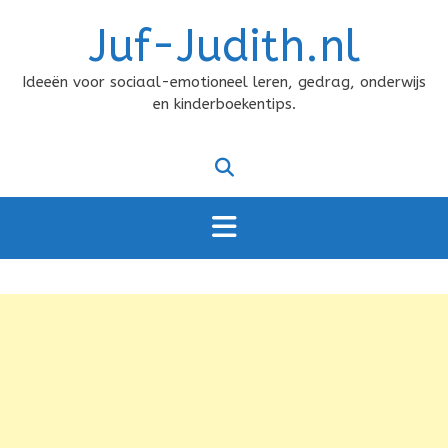
Doorgaan
Juf-Judith.nl
naar
inhoud
Ideeën voor sociaal-emotioneel leren, gedrag, onderwijs
en kinderboekentips.