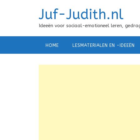
Doorgaan
Juf-Judith.nl
naar
inhoud
Ideeën voor sociaal-emotioneel leren, gedrag
HOME
LESMATERIALEN EN -IDEEËN