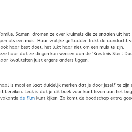
milie. Samen dromen ze over kruimels die ze snaaien uit het
luipen als een muis. Haar vrolijke gefladder trekt de aandacht 
ook haar best doet, het lukt haar niet om een muis te zijn.
eze haar dat ze dingen kan wensen aan de ‘Krestmis Ster’. Do
ar kwaliteiten juist ergens anders liggen.
al is mooi en laat duidelijk merken dat je door jezelf te zijn e
unt bereiken. Leuk is dat je dit boek voor kunt lezen aan het beg
tvakantie
de film
kunt kijken. Zo komt de boodschap extra goe