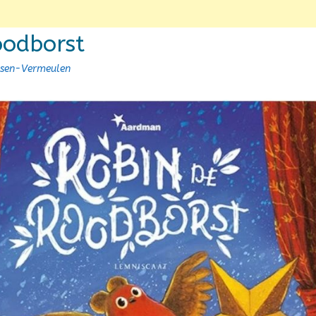
oodborst
nsen-Vermeulen