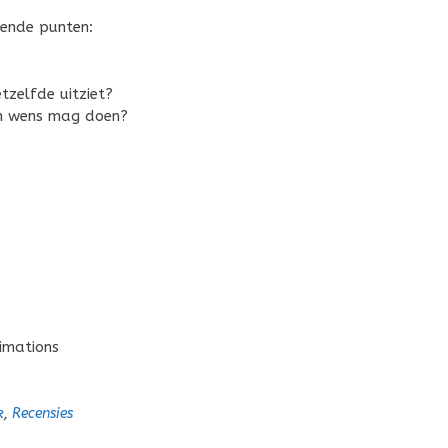
gende punten:
etzelfde uitziet?
en wens mag doen?
imations
k
,
Recensies