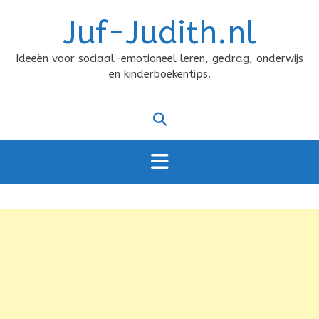
Doorgaan
Juf-Judith.nl
naar
inhoud
Ideeën voor sociaal-emotioneel leren, gedrag, onderwijs
en kinderboekentips.