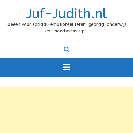
Doorgaan
Juf-Judith.nl
naar
inhoud
Ideeën voor sociaal-emotioneel leren, gedrag, onderwijs
en kinderboekentips.