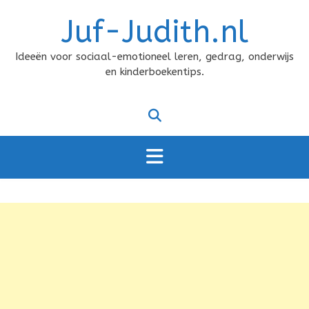
Doorgaan
Juf-Judith.nl
naar
inhoud
Ideeën voor sociaal-emotioneel leren, gedrag, onderwijs
en kinderboekentips.