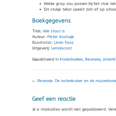
Welke grap zou passen bij het stuk teks
Dit stukje tekst speelt zich af op sch
Boekgegevens
Titel:
Wie stout is
Auteur:
Pieter Koolwijk
Illustrator:
Linde Faas
Uitgeverij:
Lemniscaat
Gepubliceerd in
Kinderboeken
,
Recensies
,
sinterk
Bericht
←
Recensie: De notenkraker en de muizenkoni
navigatie
Geef een reactie
Je e-mailadres wordt niet gepubliceerd.
Ver