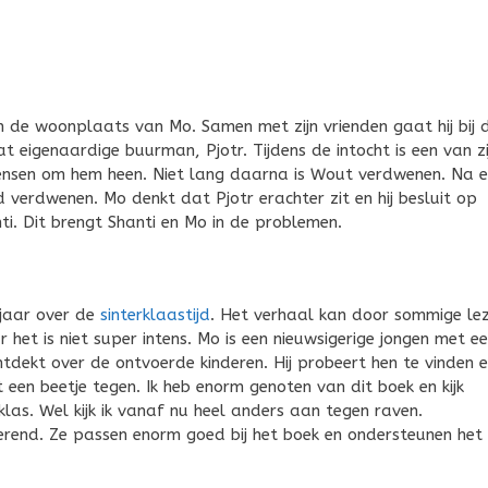
n de woonplaats van Mo. Samen met zijn vrienden gaat hij bij 
wat eigenaardige buurman, Pjotr. Tijdens de intocht is een van zi
ensen om hem heen. Niet lang daarna is Wout verdwenen. Na 
d verdwenen. Mo denkt dat Pjotr erachter zit en hij besluit op
i. Dit brengt Shanti en Mo in de problemen.
 jaar over de
sinterklaastijd
. Het verhaal kan door sommige le
het is niet super intens. Mo is een nieuwsigerige jongen met e
tdekt over de ontvoerde kinderen. Hij probeert hen te vinden 
en beetje tegen. Ik heb enorm genoten van dit boek en kijk
las. Wel kijk ik vanaf nu heel anders aan tegen raven.
terend. Ze passen enorm goed bij het boek en ondersteunen het