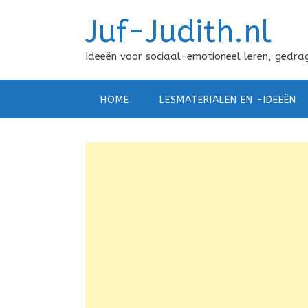
Doorgaan
Juf-Judith.nl
naar
inhoud
Ideeën voor sociaal-emotioneel leren, gedrag
HOME
LESMATERIALEN EN -IDEEËN