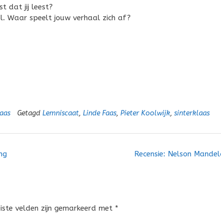
t dat jij leest?
ool. Waar speelt jouw verhaal zich af?
laas
Getagd
Lemniscaat
,
Linde Faas
,
Pieter Koolwijk
,
sinterklaas
ng
Recensie: Nelson Mande
eiste velden zijn gemarkeerd met
*