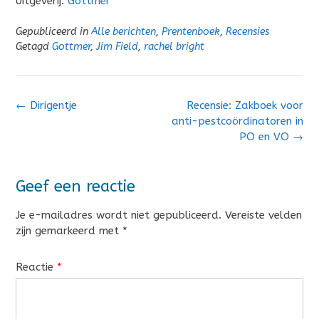
Uitgeverij:
Gottmer
Gepubliceerd in
Alle berichten
,
Prentenboek
,
Recensies
Getagd
Gottmer
,
Jim Field
,
rachel bright
Bericht
←
Dirigentje
Recensie: Zakboek voor
navigatie
anti-pestcoördinatoren in
PO en VO
→
Geef een reactie
Je e-mailadres wordt niet gepubliceerd.
Vereiste velden
zijn gemarkeerd met
*
Reactie
*