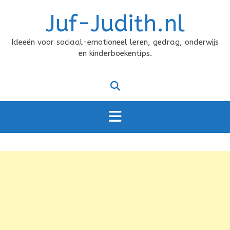
Doorgaan
Juf-Judith.nl
naar
inhoud
Ideeën voor sociaal-emotioneel leren, gedrag, onderwijs
en kinderboekentips.