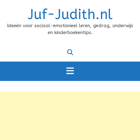
Doorgaan
Juf-Judith.nl
naar
inhoud
Ideeën voor sociaal-emotioneel leren, gedrag, onderwijs
en kinderboekentips.