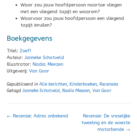
Waar zou jouw hoofdpersoon naartoe vliegen
met een vliegend tapijt en waarom?
Waarvoor zou jouw hoofdpersoon een vliegend
tapijt inruilen?
Boekgegevens
Titel:
Zoef!
Auteur:
Janneke Schotveld
Illustrator:
Nadia Meezen
Uitgeverij:
Van Goor
Gepubliceerd in
Alle berichten
,
Kinderboeken
,
Recensies
Getagd
Janneke Schotveld
,
Nadia Meezen
,
Van Goor
Bericht
←
Recensie: Adres onbekend
Recensie: De vreselijke
navigatie
tweeling en de woeste
motorbende
→