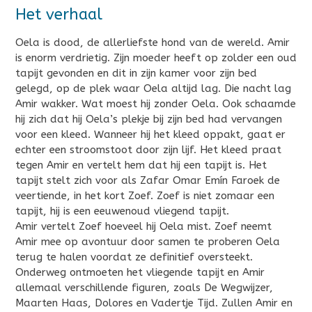
Het verhaal
Oela is dood, de allerliefste hond van de wereld. Amir
is enorm verdrietig. Zijn moeder heeft op zolder een oud
tapijt gevonden en dit in zijn kamer voor zijn bed
gelegd, op de plek waar Oela altijd lag. Die nacht lag
Amir wakker. Wat moest hij zonder Oela. Ook schaamde
hij zich dat hij Oela’s plekje bij zijn bed had vervangen
voor een kleed. Wanneer hij het kleed oppakt, gaat er
echter een stroomstoot door zijn lijf. Het kleed praat
tegen Amir en vertelt hem dat hij een tapijt is. Het
tapijt stelt zich voor als Zafar Omar Emín Faroek de
veertiende, in het kort Zoef. Zoef is niet zomaar een
tapijt, hij is een eeuwenoud vliegend tapijt.
Amir vertelt Zoef hoeveel hij Oela mist. Zoef neemt
Amir mee op avontuur door samen te proberen Oela
terug te halen voordat ze definitief oversteekt.
Onderweg ontmoeten het vliegende tapijt en Amir
allemaal verschillende figuren, zoals De Wegwijzer,
Maarten Haas, Dolores en Vadertje Tijd. Zullen Amir en