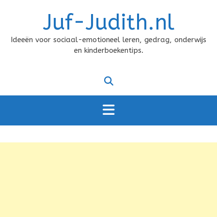
Doorgaan
Juf-Judith.nl
naar
inhoud
Ideeën voor sociaal-emotioneel leren, gedrag, onderwijs
en kinderboekentips.