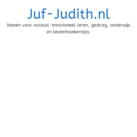
Doorgaan
Juf-Judith.nl
naar
inhoud
Ideeën voor sociaal-emotioneel leren, gedrag, onderwijs
en kinderboekentips.