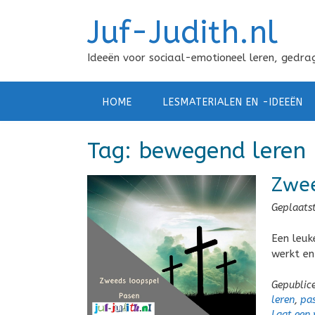
Doorgaan
Juf-Judith.nl
naar
inhoud
Ideeën voor sociaal-emotioneel leren, gedrag
HOME
LESMATERIALEN EN -IDEEËN
Tag:
bewegend leren
Zwee
Geplaats
Een leuk
werkt en
Gepublic
leren
,
pa
Laat een 