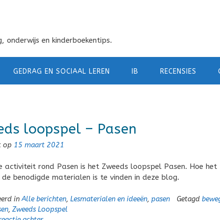
, onderwijs en kinderboekentips.
GEDRAG EN SOCIAAL LEREN
IB
RECENSIES
ds loopspel – Pasen
t op
15 maart 2021
e activiteit rond Pasen is het Zweeds loopspel Pasen. Hoe het
 de benodigde materialen is te vinden in deze blog.
eerd in
Alle berichten
,
Lesmaterialen en ideeën
,
pasen
Getagd
bewe
sen
,
Zweeds Loopspel
reactie achter