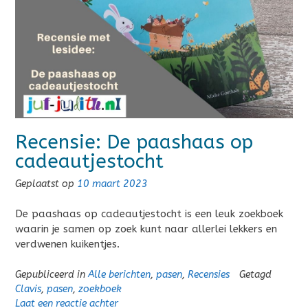
Recensie: De paashaas op
cadeautjestocht
Geplaatst op
10 maart 2023
De paashaas op cadeautjestocht is een leuk zoekboek
waarin je samen op zoek kunt naar allerlei lekkers en
verdwenen kuikentjes.
Gepubliceerd in
Alle berichten
,
pasen
,
Recensies
Getagd
Clavis
,
pasen
,
zoekboek
Laat een reactie achter