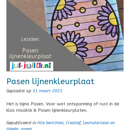
Pasen lijnenkleurplaat
Geplaatst op
31 maart 2025
Het is bijna Pasen. Voor wat ontspanning of rust in de
klas maakte ik Pasen lijnenkleurplaten.
Gepubliceerd in
Alle berichten
,
Creatief
,
Lesmaterialen en
ideeën
,
pasen