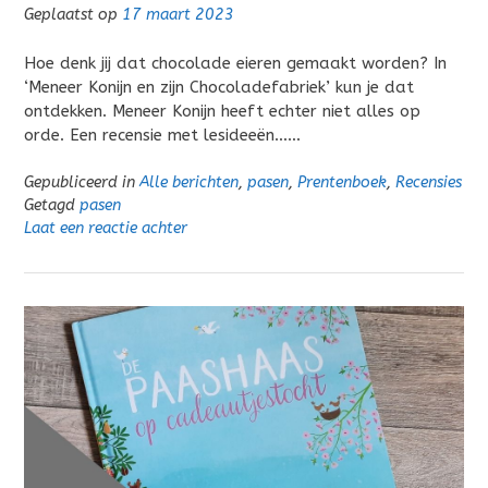
Geplaatst op
17 maart 2023
Hoe denk jij dat chocolade eieren gemaakt worden? In
‘Meneer Konijn en zijn Chocoladefabriek’ kun je dat
ontdekken. Meneer Konijn heeft echter niet alles op
orde. Een recensie met lesideeën……
Gepubliceerd in
Alle berichten
,
pasen
,
Prentenboek
,
Recensies
Getagd
pasen
Laat een reactie achter