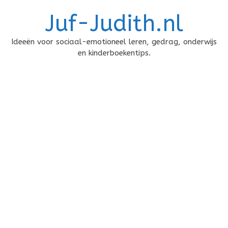
Doorgaan
Juf-Judith.nl
naar
inhoud
Ideeën voor sociaal-emotioneel leren, gedrag, onderwijs
en kinderboekentips.