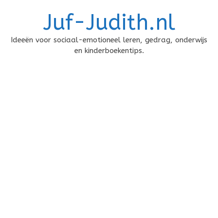
Doorgaan
Juf-Judith.nl
naar
inhoud
Ideeën voor sociaal-emotioneel leren, gedrag, onderwijs
en kinderboekentips.