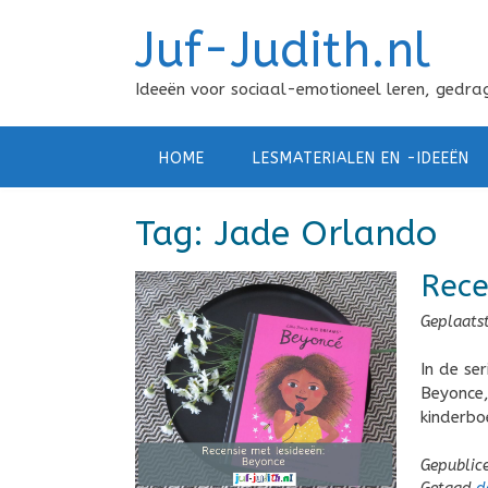
Doorgaan
Juf-Judith.nl
naar
inhoud
Ideeën voor sociaal-emotioneel leren, gedrag
HOME
LESMATERIALEN EN -IDEEËN
Tag:
Jade Orlando
Rece
Geplaats
In de se
Beyonce,
kinderbo
Gepublic