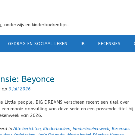
, onderwijs en kinderboekentips.
GEDRAG EN SOCIAAL LEREN
IB
RECENSIES
nsie: Beyonce
t op
3 juli 2026
rie Little people, BIG DREAMS verscheen recent een titel over
 een mooie aanvulling van deze serie en een passende titel bij
ekenweek van 2026.
eerd in
Alle berichten
,
Kinderboeken
,
kinderboekenweek
,
Recensies