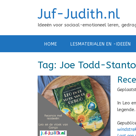
Doorgaan
Juf-Judith.nl
naar
inhoud
Ideeën voor sociaal-emotioneel leren, gedrag
HOME
LESMATERIALEN EN -IDEEËN
Tag:
Joe Todd-Stant
Rece
Geplaats
In Leo e
legende.
Gepublic
windstre
Laat een 