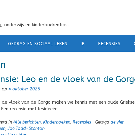
, onderwijs en kinderboekentips.
GEDRAG EN SOCIAAL LEREN
IB
RECENSIES
on
nsie: Leo en de vloek van de Gorg
t op
4 oktober 2025
n de vloek van de Gorgo maken we kennis met een oude Griekse
 Een recensie met lesideeën….
eerd in
Alle berichten
,
Kinderboeken
,
Recensies
Getagd
de vier
ken
,
Joe Todd-Stanton
reactie achter