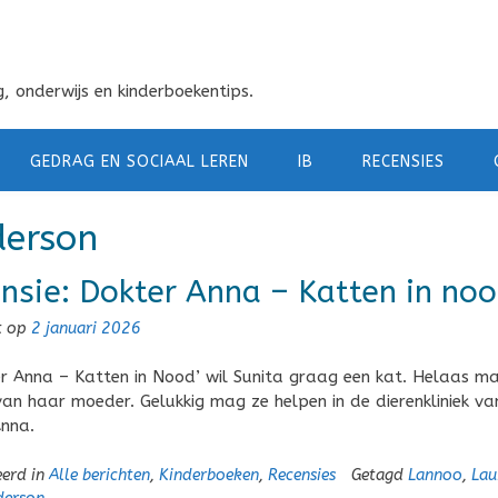
, onderwijs en kinderboekentips.
GEDRAG EN SOCIAAL LEREN
IB
RECENSIES
derson
nsie: Dokter Anna – Katten in no
t op
2 januari 2026
er Anna – Katten in Nood’ wil Sunita graag een kat. Helaas m
 van haar moeder. Gelukkig mag ze helpen in de dierenkliniek va
nna.
eerd in
Alle berichten
,
Kinderboeken
,
Recensies
Getagd
Lannoo
,
Lau