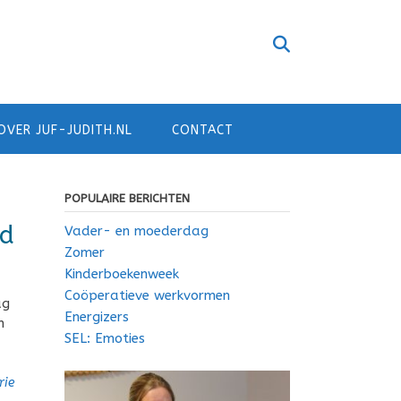
OVER JUF-JUDITH.NL
CONTACT
POPULAIRE BERICHTEN
od
Vader- en moederdag
Zomer
Kinderboekenweek
Coöperatieve werkvormen
ag
Energizers
n
SEL: Emoties
rie