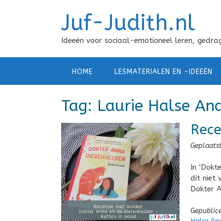
Doorgaan
Juf-Judith.nl
naar
inhoud
Ideeën voor sociaal-emotioneel leren, gedrag
HOME
LESMATERIALEN EN -IDEEËN
Tag:
Laurie Halse An
Rece
Geplaats
In ‘Dokt
dit niet
Dokter A
Gepublic