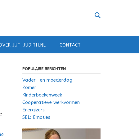
OVER JUF-JUDITH.NL
CONTACT
POPULAIRE BERICHTEN
Vader- en moederdag
Zomer
Kinderboekenweek
Coöperatieve werkvormen
Energizers
e
SEL: Emoties
de