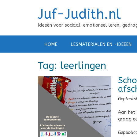
Doorgaan
Juf-Judith.nl
naar
inhoud
Ideeën voor sociaal-emotioneel leren, gedrag
HOME
LESMATERIALEN EN -IDEEËN
Tag:
leerlingen
Scho
afsc
Geplaats
Aan het 
graag ee
Gepublic