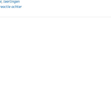
r
,
leerlingen
reactie achter