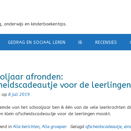
, onderwijs en kinderboekentips.
GEDRAG EN SOCIAAL LEREN
IB
RECENSIES
oljaar afronden:
heidscadeautje voor de leerlingen
t op
8 juli 2019
einde van het schooljaar ben ik één van de vele leerkrachten di
n klein afscheidscadeautje voor de leerlingen maakt.
eerd in
Alle berichten
,
Alle groepen
Getagd
afscheidscadeautje
,
ein