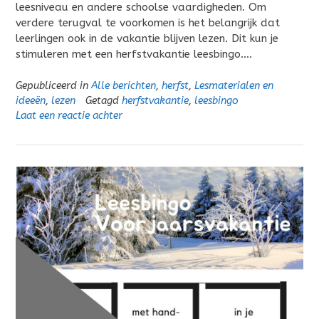
leesniveau en andere schoolse vaardigheden. Om
verdere terugval te voorkomen is het belangrijk dat
leerlingen ook in de vakantie blijven lezen. Dit kun je
stimuleren met een herfstvakantie leesbingo….
Gepubliceerd in
Alle berichten
,
herfst
,
Lesmaterialen en
ideeën
,
lezen
Getagd
herfstvakantie
,
leesbingo
Laat een reactie achter