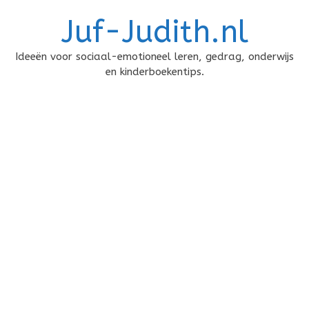
Doorgaan
Juf-Judith.nl
naar
inhoud
Ideeën voor sociaal-emotioneel leren, gedrag, onderwijs
en kinderboekentips.