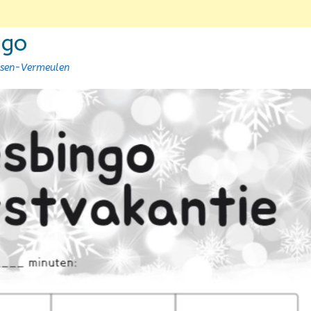
ngo
nsen-Vermeulen