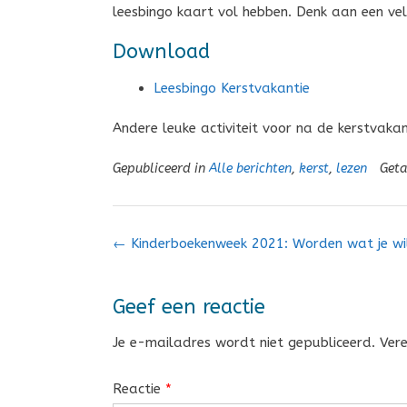
leesbingo kaart vol hebben. Denk aan een vell
Download
Leesbingo Kerstvakantie
Andere leuke activiteit voor na de kerstvaka
Gepubliceerd in
Alle berichten
,
kerst
,
lezen
Get
Bericht
←
Kinderboekenweek 2021: Worden wat je wi
navigatie
Geef een reactie
Je e-mailadres wordt niet gepubliceerd.
Ver
Reactie
*