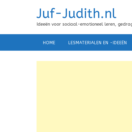
Doorgaan
Juf-Judith.nl
naar
inhoud
Ideeën voor sociaal-emotioneel leren, gedrag
HOME
LESMATERIALEN EN -IDEEËN