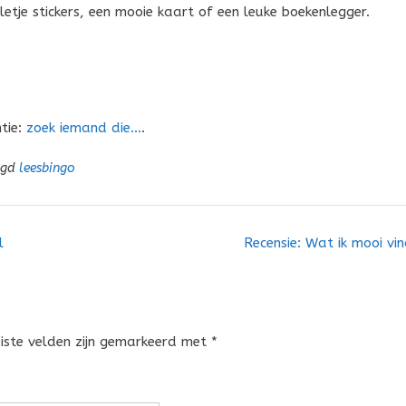
etje stickers, een mooie kaart of een leuke boekenlegger.
ntie:
zoek iemand die…
.
agd
leesbingo
l
Recensie: Wat ik mooi vi
eiste velden zijn gemarkeerd met
*