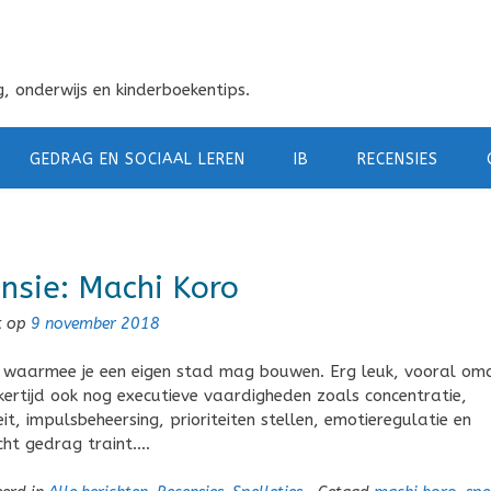
, onderwijs en kinderboekentips.
GEDRAG EN SOCIAAL LEREN
IB
RECENSIES
nsie: Machi Koro
t op
9 november 2018
 waarmee je een eigen stad mag bouwen. Erg leuk, vooral om
ijkertijd ook nog executieve vaardigheden zoals concentratie,
teit, impulsbeheersing, prioriteiten stellen, emotieregulatie en
cht gedrag traint….