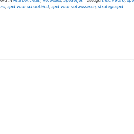
eerd in
Alle berichten
,
Recensies
,
Spelletjes
Getagd
machi koro
,
spe
ers
,
spel voor schoolkind
,
spel voor volwassenen
,
strategiespel