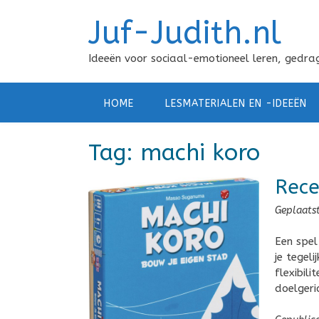
Doorgaan
Juf-Judith.nl
naar
inhoud
Ideeën voor sociaal-emotioneel leren, gedrag
HOME
LESMATERIALEN EN -IDEEËN
Tag:
machi koro
Rece
Geplaats
Een spel
je tegel
flexibili
doelgeri