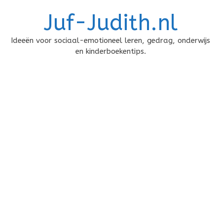
Doorgaan
Juf-Judith.nl
naar
inhoud
Ideeën voor sociaal-emotioneel leren, gedrag, onderwijs
en kinderboekentips.