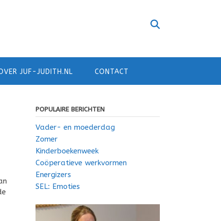
OVER JUF-JUDITH.NL
CONTACT
POPULAIRE BERICHTEN
Vader- en moederdag
Zomer
Kinderboekenweek
Coöperatieve werkvormen
Energizers
an
SEL: Emoties
de