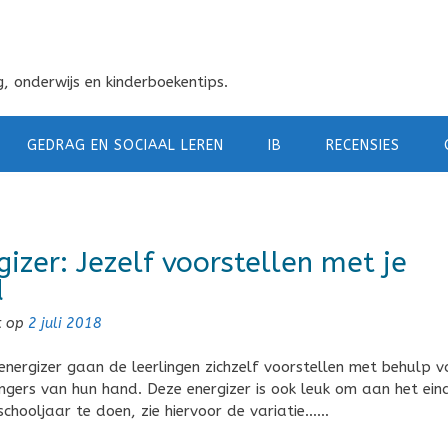
, onderwijs en kinderboekentips.
GEDRAG EN SOCIAAL LEREN
IB
RECENSIES
gizer: Jezelf voorstellen met je
d
t op
2 juli 2018
 energizer gaan de leerlingen zichzelf voorstellen met behulp v
vingers van hun hand. Deze energizer is ook leuk om aan het ein
schooljaar te doen, zie hiervoor de variatie……