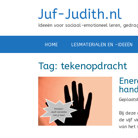
Doorgaan
Juf-Judith.nl
naar
inhoud
Ideeën voor sociaal-emotioneel leren, gedrag
HOME
LESMATERIALEN EN -IDEEËN
Tag:
tekenopdracht
Ener
han
Geplaats
Bij deze
de vijf 
van het 