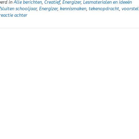
eerd in
Alle berichten
,
Creatief
,
Energizer
,
Lesmaterialen en ideeën
fsluiten schooljaar
,
Energizer
,
kennismaken
,
tekenopdracht
,
voorstel
reactie achter