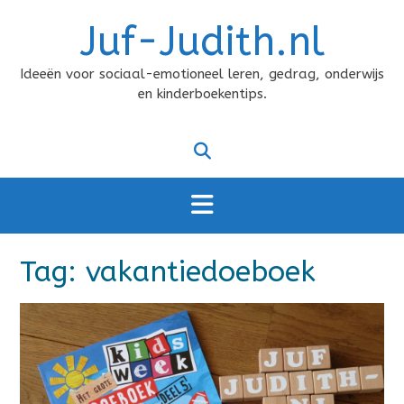
Doorgaan
Juf-Judith.nl
naar
inhoud
Ideeën voor sociaal-emotioneel leren, gedrag, onderwijs
en kinderboekentips.
Tag:
vakantiedoeboek