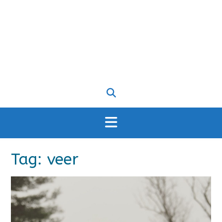
Tag:
veer