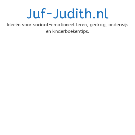
Doorgaan
Juf-Judith.nl
naar
inhoud
Ideeën voor sociaal-emotioneel leren, gedrag, onderwijs
en kinderboekentips.