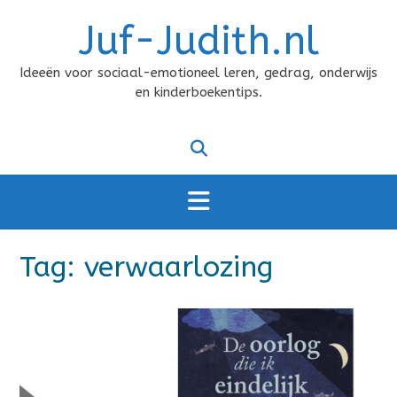
Doorgaan
Juf-Judith.nl
naar
inhoud
Ideeën voor sociaal-emotioneel leren, gedrag, onderwijs
en kinderboekentips.
Tag:
verwaarlozing