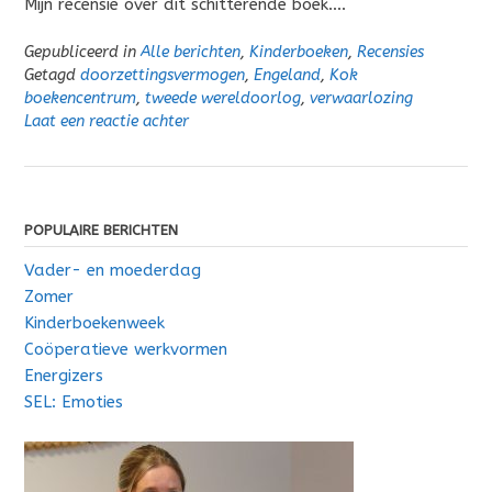
Mijn recensie over dit schitterende boek….
Gepubliceerd in
Alle berichten
,
Kinderboeken
,
Recensies
Getagd
doorzettingsvermogen
,
Engeland
,
Kok
boekencentrum
,
tweede wereldoorlog
,
verwaarlozing
Laat een reactie achter
POPULAIRE BERICHTEN
Vader- en moederdag
Zomer
Kinderboekenweek
Coöperatieve werkvormen
Energizers
SEL: Emoties