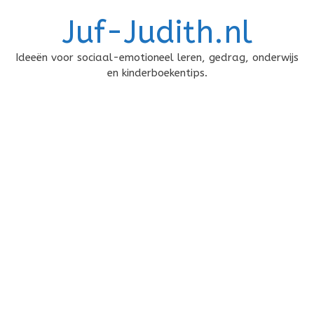
Doorgaan
Juf-Judith.nl
naar
inhoud
Ideeën voor sociaal-emotioneel leren, gedrag, onderwijs
en kinderboekentips.