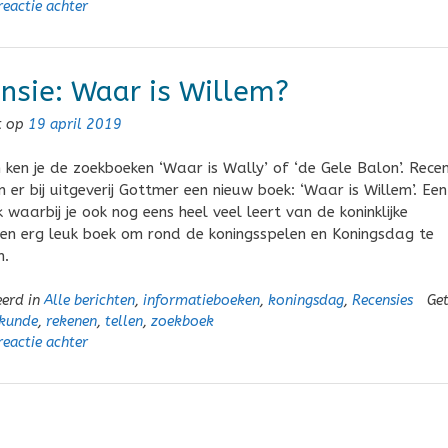
reactie achter
nsie: Waar is Willem?
t op
19 april 2019
n ken je de zoekboeken ‘Waar is Wally’ of ‘de Gele Balon’. Rece
n er bij uitgeverij Gottmer een nieuw boek: ‘Waar is Willem’. Een
 waarbij je ook nog eens heel veel leert van de koninklijke
Een erg leuk boek om rond de koningsspelen en Koningsdag te
n.
eerd in
Alle berichten
,
informatieboeken
,
koningsdag
,
Recensies
Ge
skunde
,
rekenen
,
tellen
,
zoekboek
reactie achter