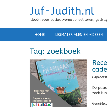
Doorgaan
Juf-Judith.nl
naar
inhoud
Ideeën voor sociaal-emotioneel leren, gedrag
HOME
LESMATERIALEN EN -IDEEËN
Tag:
zoekboek
Rece
cade
Geplaats
De paash
zoek kun
Gepublic