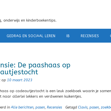
, onderwijs en kinderboekentips.
GEDRAG EN SOCIAAL LEREN
IB
RECENSIES
nsie: De paashaas op
autjestocht
t op
10 maart 2023
aas op cadeautjestocht is een leuk zoekboek waarin je same
t naar allerlei lekkers en verdwenen kuikentjes.
eerd in
Alle berichten
,
pasen
,
Recensies
Getagd
Clavis
,
pasen
,
zoekb