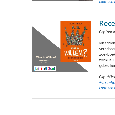
Laat een 
Rece
Geplaats
Misschie
verschee
zoekboek
familie.
gebruike
Gepublic
Aardrijk
Laat een 