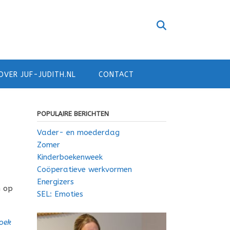
OVER JUF-JUDITH.NL
CONTACT
POPULAIRE BERICHTEN
Vader- en moederdag
Zomer
Kinderboekenweek
Coöperatieve werkvormen
Energizers
n op
SEL: Emoties
oek