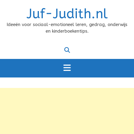
Doorgaan
Juf-Judith.nl
naar
inhoud
Ideeën voor sociaal-emotioneel leren, gedrag, onderwijs
en kinderboekentips.