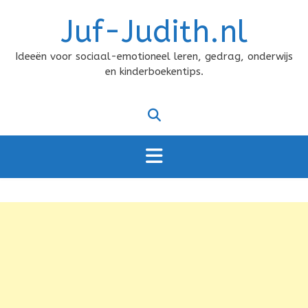
Doorgaan
Juf-Judith.nl
naar
inhoud
Ideeën voor sociaal-emotioneel leren, gedrag, onderwijs
en kinderboekentips.