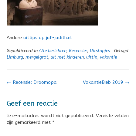
Andere
uittips op juf-judith.nl
Gepubliceerd in
Alle berichten
,
Recensies
,
Uitstapjes
Getagd
Limburg
,
mergelgrot
,
uit met kinderen
,
uittip
,
vakantie
Bericht
←
Recensie: Droomopa
VakantieBieb 2019
→
navigatie
Geef een reactie
Je e-mailadres wordt niet gepubliceerd.
Vereiste velden
zijn gemarkeerd met
*