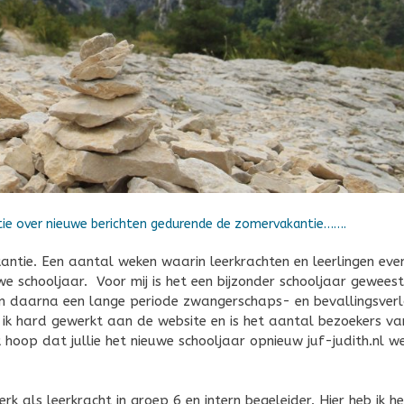
atie over nieuwe berichten gedurende de zomervakantie…….
ntie. Een aantal weken waarin leerkrachten en leerlingen eve
 schooljaar. Voor mij is het een bijzonder schooljaar geweest
en daarna een lange periode zwangerschaps- en bevallingsverl
 ik hard gewerkt aan de website en is het aantal bezoekers va
ik hoop dat jullie het nieuwe schooljaar opnieuw juf-judith.nl w
 als leerkracht in groep 6 en intern begeleider. Hier heb ik he