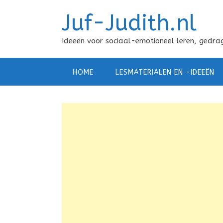
Doorgaan
Juf-Judith.nl
naar
inhoud
Ideeën voor sociaal-emotioneel leren, gedrag
HOME
LESMATERIALEN EN -IDEEËN