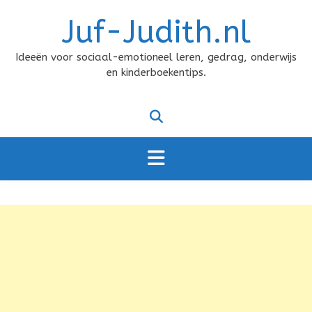
Doorgaan
Juf-Judith.nl
naar
inhoud
Ideeën voor sociaal-emotioneel leren, gedrag, onderwijs
en kinderboekentips.