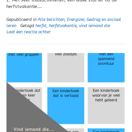
2. Met veel thuisactiviteiten, een leuke starter na de
herfstvakantie….
Gepubliceerd in
Alle berichten
,
Energizer
,
Gedrag en sociaal
leren
Getagd
herfst
,
herfstvakantie
,
vind iemand die
Laat een reactie achter