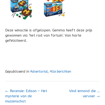
Deze winactie is afgelopen. Gemma heeft deze prijs
gewonnen via ‘het rad van fortuin’. Van harte
gefeliciteerd.
Gepubliceerd in
Advertorial
,
Alle berichten
Bericht
←
Recensie: Edison – Het
Vind iemand die …
navigatie
mysterie van de
vervoer
→
muizenschat