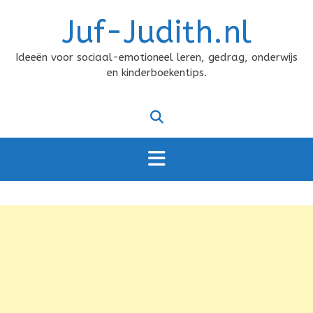
Doorgaan
Juf-Judith.nl
naar
inhoud
Ideeën voor sociaal-emotioneel leren, gedrag, onderwijs
en kinderboekentips.