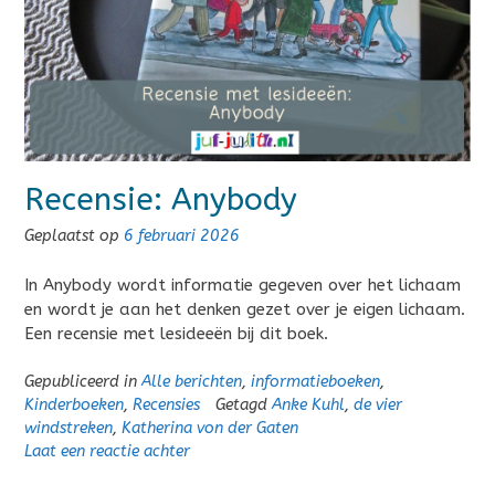
Recensie: Anybody
Geplaatst op
6 februari 2026
In Anybody wordt informatie gegeven over het lichaam
en wordt je aan het denken gezet over je eigen lichaam.
Een recensie met lesideeën bij dit boek.
Gepubliceerd in
Alle berichten
,
informatieboeken
,
Kinderboeken
,
Recensies
Getagd
Anke Kuhl
,
de vier
windstreken
,
Katherina von der Gaten
Laat een reactie achter