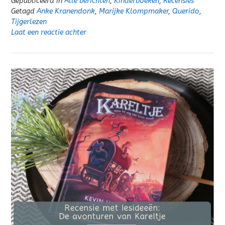
Gepubliceerd in
Alle berichten
,
Kinderboeken
,
Recensies
Getagd
Anke Kranendonk
,
Marijke Klompmaker
,
Querido
,
Tijgerlezen
Laat een reactie achter