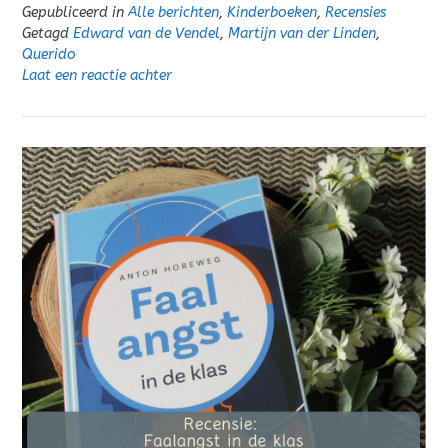
Gepubliceerd in
Alle berichten
,
Kinderboeken
,
Recensies
Getagd
Edward van de Vendel
,
Martijn van der Linden
,
Querido
Laat een reactie achter