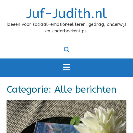
Doorgaan
Juf-Judith.nl
naar
inhoud
Ideeën voor sociaal-emotioneel leren, gedrag, onderwijs
en kinderboekentips.
Categorie:
Alle berichten