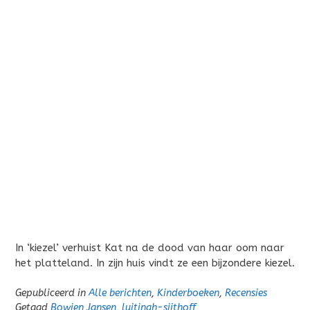
In ‘kiezel’ verhuist Kat na de dood van haar oom naar
het platteland. In zijn huis vindt ze een bijzondere kiezel.
Gepubliceerd in
Alle berichten
,
Kinderboeken
,
Recensies
Getagd
Bowien Jansen
,
luitingh-sijthoff