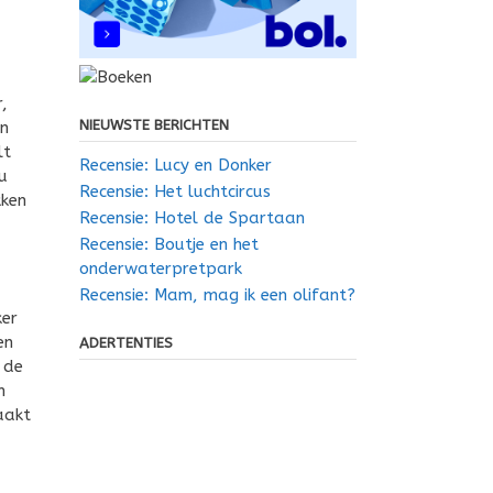
,
NIEUWSTE BERICHTEN
en
lt
Recensie: Lucy en Donker
u
Recensie: Het luchtcircus
kken
Recensie: Hotel de Spartaan
Recensie: Boutje en het
onderwaterpretpark
Recensie: Mam, mag ik een olifant?
ker
en
ADERTENTIES
 de
n
aakt