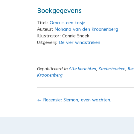
Boekgegevens
Titel:
Oma is een tasje
Auteur:
Mohana van den Kroonenberg
Illustrator: Connie Snoek
Uitgeverij:
De vier windstreken
Gepubliceerd in
Alle berichten
,
Kinderboeken
,
Rec
Kroonenberg
Bericht
←
Recensie: Siemon, even wachten.
navigatie