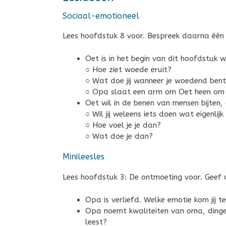
Sociaal-emotioneel
Lees hoofdstuk 8 voor. Bespreek daarna één
Oet is in het begin van dit hoofdstuk 
○ Hoe ziet woede eruit?
○ Wat doe jij wanneer je woedend ben
○ Opa slaat een arm om Oet heen om h
Oet wil in de benen van mensen bijten,
○ Wil jij weleens iets doen wat eigenlij
○ Hoe voel je je dan?
○ Wat doe je dan?
Minileesles
Lees hoofdstuk 3: De ontmoeting voor. Geef
Opa is verliefd. Welke emotie kom jij te
Opa noemt kwaliteiten van oma, dingen w
leest?