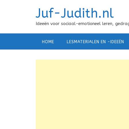
Doorgaan
Juf-Judith.nl
naar
inhoud
Ideeën voor sociaal-emotioneel leren, gedrag
HOME
LESMATERIALEN EN -IDEEËN