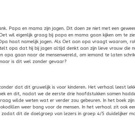
nk. Papa en mama zijn jagen. Dit doen ze niet met een geweer
et wil eigenlijk graag bij papa en mama gaan kijken om te zi
 Opa haat namelijk jagen. Als Oet aan opa vraagt waarom, ro
t opa dat hij bij jagen altijd denkt aan zijn lieve vrouw die n
t en opa gaan naar de mensenwereld, om iemand te laten schri
 maar is dit wel zonder gevaar?
nder dat dit gruwelijk is voor kinderen. Het verhaal leest lek
boek en dit, nadat we de eerste drie hoofdstukken samen hadd
raag wilde weten wat er verder zou gebeuren. In het boek zijn
okodillen weer bang voor de mensen. In het verhaal zit ook ee
, zodat dit de doelgroep van lezers in groep 4/5 duidelijker m