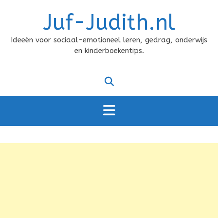
Doorgaan
Juf-Judith.nl
naar
inhoud
Ideeën voor sociaal-emotioneel leren, gedrag, onderwijs
en kinderboekentips.