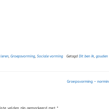
 leren
,
Groepsvorming
,
Sociale vorming
Getagd
Dit ben ik
,
gouden
Groepsvorming – normi
eiste velden zijn gemarkeerd met
*