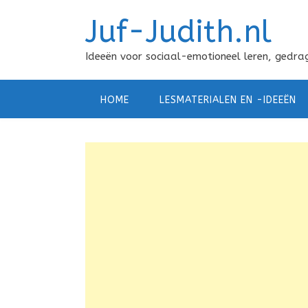
Doorgaan
Juf-Judith.nl
naar
inhoud
Ideeën voor sociaal-emotioneel leren, gedrag
HOME
LESMATERIALEN EN -IDEEËN