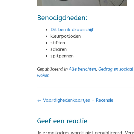
Benodigdheden:
Dit ben ik draaischijf
kleurpotloden
stiften
scharen
spitpennen
Gepubliceerd in
Alle berichten
,
Gedrag en sociaal
weken
Bericht
←
Vaardighedenkaartjes – Recensie
navigatie
Geef een reactie
Je e-mailadres wordt niet gepubliceerd.
Ver