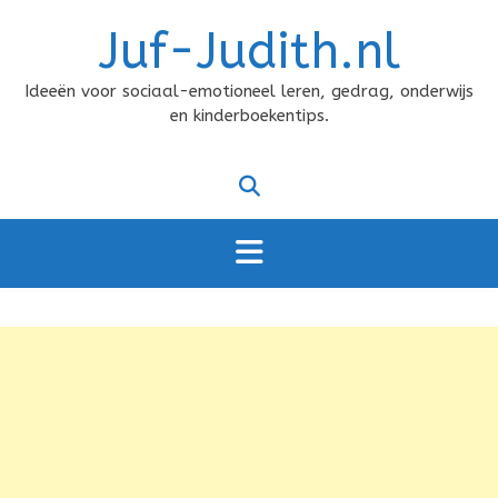
Doorgaan
Juf-Judith.nl
naar
inhoud
Ideeën voor sociaal-emotioneel leren, gedrag, onderwijs
en kinderboekentips.