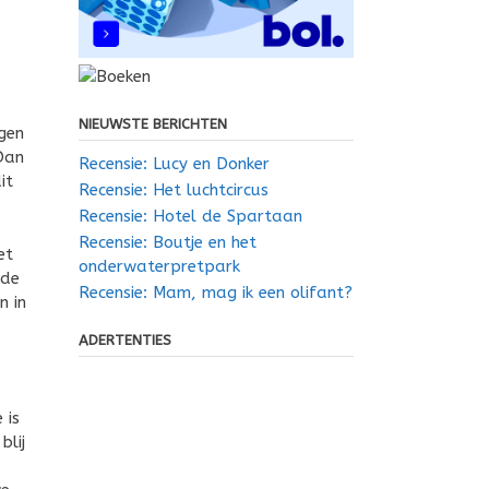
NIEUWSTE BERICHTEN
jgen
Dan
Recensie: Lucy en Donker
it
Recensie: Het luchtcircus
Recensie: Hotel de Spartaan
Recensie: Boutje en het
et
onderwaterpretpark
‘de
Recensie: Mam, mag ik een olifant?
n in
ADERTENTIES
 is
blij