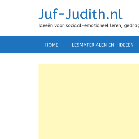
Doorgaan
Juf-Judith.nl
naar
inhoud
Ideeën voor sociaal-emotioneel leren, gedrag
HOME
LESMATERIALEN EN -IDEEËN