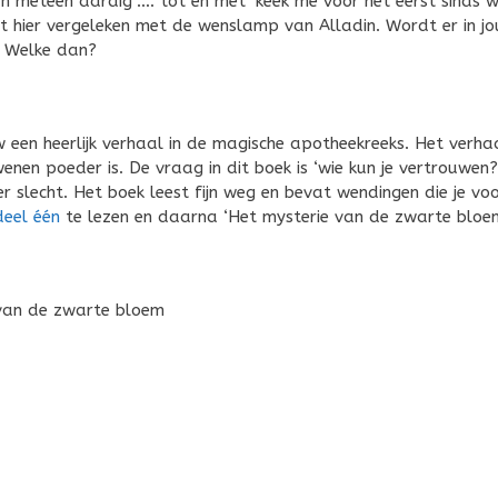
an meteen aardig’…. tot en met ‘keek me voor het eerst sinds 
t hier vergeleken met de wenslamp van Alladin. Wordt er in j
? Welke dan?
 een heerlijk verhaal in de magische apotheekreeks. Het verha
wenen poeder is. De vraag in dit boek is ‘wie kun je vertrouwen?
 is er slecht. Het boek leest fijn weg en bevat wendingen die je vo
deel één
te lezen en daarna ‘Het mysterie van de zwarte bloem
 van de zwarte bloem