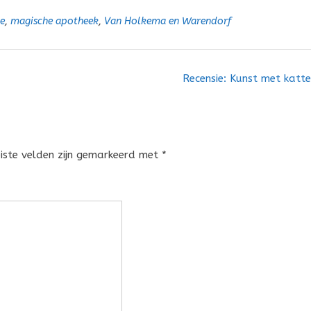
e
,
magische apotheek
,
Van Holkema en Warendorf
Recensie: Kunst met katt
eiste velden zijn gemarkeerd met
*