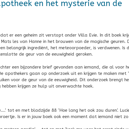
apotheek en het mysterie van de
at er een geheim zit verstopt onder Villa Evie. In dit boek kri
n Mats les van Hanne in het brouwen van de magische geuren. 
n belangrijk ingrediënt, het meteoorpoeder, is verdwenen. Is d
tenslotte de geur van de eeuwigheid geroken.
achter een bijzondere brief gevonden aan iemand, die al voor h
 De apothekers gaan op onderzoek uit en krijgen te maken met 
uiken voor de geur van de eeuwigheid. Dit onderzoek brengt he
hebben krijgen ze hulp uit onverwachte hoek.
.’ tot en met bladzijde 88 ‘Hoe lang het ook zou duren’. Lucie
 broertje. Is er in jouw boek ook een moment dat iemand niet zo 