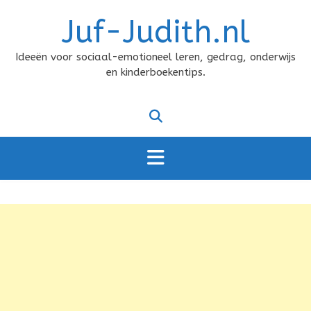
Doorgaan
Juf-Judith.nl
naar
inhoud
Ideeën voor sociaal-emotioneel leren, gedrag, onderwijs
en kinderboekentips.