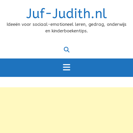
Doorgaan
Juf-Judith.nl
naar
inhoud
Ideeën voor sociaal-emotioneel leren, gedrag, onderwijs
en kinderboekentips.