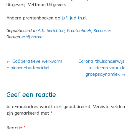
Uitgeverij: Veltman Uitgevers
Andere prentenboeken op
juf-judith.nl
Gepubliceerd in
Alle berichten
,
Prentenboek
,
Recensies
Getagd
erbij horen
Bericht
←
Coöperatieve werkvorm
Corona thuisonderwijs:
navigatie
– binnen-buitencirkel
lesideeën voor de
groepsdynamiek
→
Geef een reactie
Je e-mailadres wordt niet gepubliceerd.
Vereiste velden
zijn gemarkeerd met
*
Reactie
*