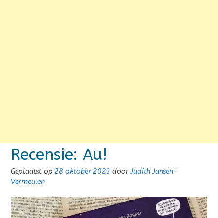
Recensie: Au!
Geplaatst op
28 oktober 2023
door
Judith Jansen-
Vermeulen