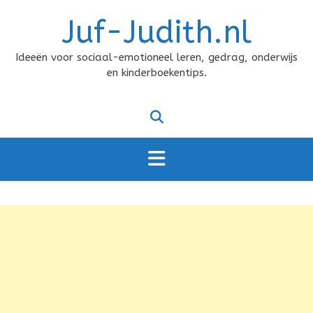
Doorgaan
Juf-Judith.nl
naar
inhoud
Ideeën voor sociaal-emotioneel leren, gedrag, onderwijs
en kinderboekentips.