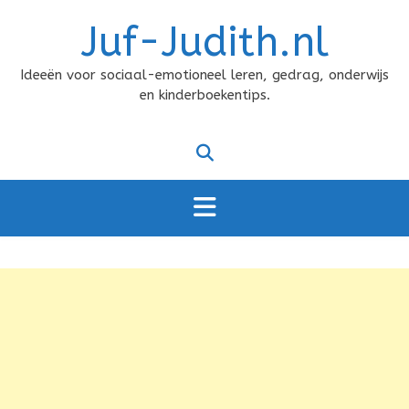
Doorgaan
Juf-Judith.nl
naar
inhoud
Ideeën voor sociaal-emotioneel leren, gedrag, onderwijs
en kinderboekentips.