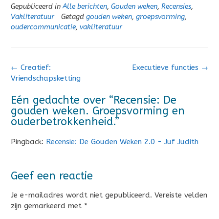
Gepubliceerd in
Alle berichten
,
Gouden weken
,
Recensies
,
Vakliteratuur
Getagd
gouden weken
,
groepsvorming
,
oudercommunicatie
,
vakliteratuur
Bericht
←
Creatief:
Executieve functies
→
navigatie
Vriendschapsketting
Eén gedachte over “
Recensie: De
gouden weken. Groepsvorming en
ouderbetrokkenheid.
”
Pingback:
Recensie: De Gouden Weken 2.0 - Juf Judith
Geef een reactie
Je e-mailadres wordt niet gepubliceerd.
Vereiste velden
zijn gemarkeerd met
*