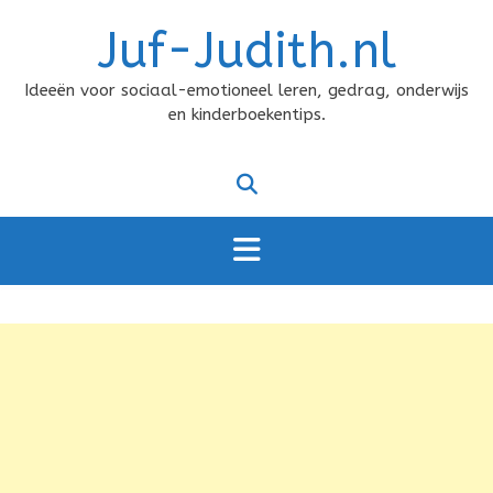
Doorgaan
Juf-Judith.nl
naar
inhoud
Ideeën voor sociaal-emotioneel leren, gedrag, onderwijs
en kinderboekentips.