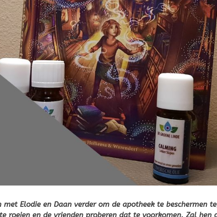
men met Elodie en Daan verder om de apotheek te beschermen t
t te roeien en de vrienden proberen dat te voorkomen. Zal hen 