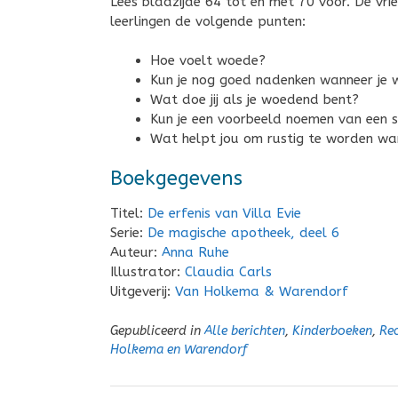
Lees bladzijde 64 tot en met 70 voor. De vr
leerlingen de volgende punten:
Hoe voelt woede?
Kun je nog goed nadenken wanneer je
Wat doe jij als je woedend bent?
Kun je een voorbeeld noemen van een 
Wat helpt jou om rustig te worden wa
Boekgegevens
Titel:
De erfenis van Villa Evie
Serie:
De magische apotheek, deel 6
Auteur:
Anna Ruhe
Illustrator:
Claudia Carls
Uitgeverij:
Van Holkema & Warendorf
Gepubliceerd in
Alle berichten
,
Kinderboeken
,
Rec
Holkema en Warendorf