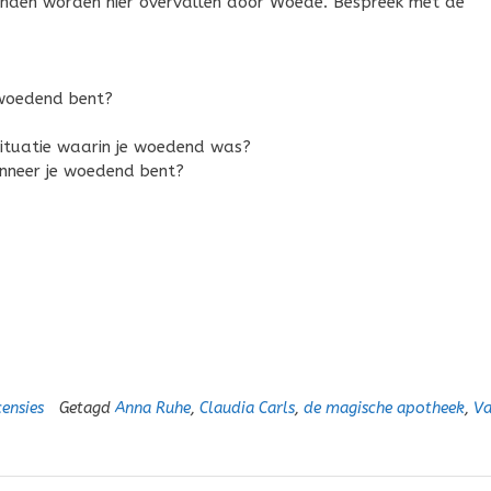
ienden worden hier overvallen door Woede. Bespreek met de
 woedend bent?
situatie waarin je woedend was?
nneer je woedend bent?
ensies
Getagd
Anna Ruhe
,
Claudia Carls
,
de magische apotheek
,
V