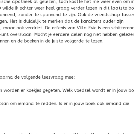
ische apotheek al gelezen, toch kostte het me weer even om i
 wilde ik echter weer heel graag verder lezen in dit laatste b
annend, zonder te spannend te zijn. Ook de vriendschap tusse
gen. Het is duidelijk te merken dat de karakters ouder zijn
, maar ook verdriet. De erfenis van Villa Evie is een schitteren
t kunt overslaan. Mocht je eerdere delen nog niet hebben geleze
innen en de boeken in de juiste volgorde te lezen.
 daarna de volgende leesvraag mee:
en worden er koekjes gegeten. Welk voedsel wordt er in jouw b
 plan om iemand te redden. Is er in jouw boek ook iemand die