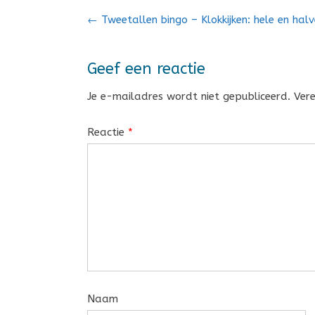
Bericht
←
Tweetallen bingo – Klokkijken: hele en halv
navigatie
Geef een reactie
Je e-mailadres wordt niet gepubliceerd.
Ver
Reactie
*
Naam