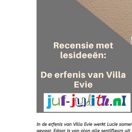
In de erfenis van Villa Evie werkt Lucie sa
gevaar. Edgar is van plan alle sentifleurs ui