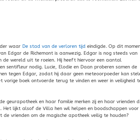
rder waar
De stad van de verloren tijd
eindigde. Op dit momen
 van Edgar de Richemont is aanwezig. Edgar is nog steeds van
in de wereld uit te roeien. Hij heeft hiervoor een aantal
een sentifleur nodig. Lucie, Elodie en Daan proberen samen de
men tegen Edgar, zodat hij daar geen meteoorpoeder kan stel
t vorige boek ontvoerde terug te vinden en weer in veiligheid t
 de geurapotheek en haar familie merken zij en haar vrienden 
s. Het lijkt alsof de Villa hen wil helpen en boodschappen voor
et de vrienden om de magische apotheek veilig te houden?