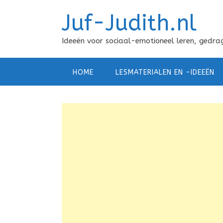
Doorgaan
Juf-Judith.nl
naar
inhoud
Ideeën voor sociaal-emotioneel leren, gedrag
HOME
LESMATERIALEN EN -IDEEËN