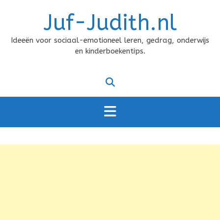
Doorgaan
Juf-Judith.nl
naar
inhoud
Ideeën voor sociaal-emotioneel leren, gedrag, onderwijs
en kinderboekentips.