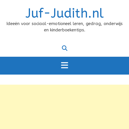
Doorgaan
Juf-Judith.nl
naar
inhoud
Ideeën voor sociaal-emotioneel leren, gedrag, onderwijs
en kinderboekentips.