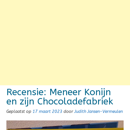
Recensie: Meneer Konijn
en zijn Chocoladefabriek
Geplaatst op
17 maart 2023
door
Judith Jansen-Vermeulen