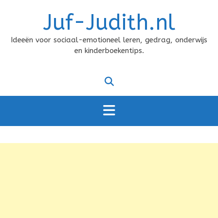
Doorgaan
Juf-Judith.nl
naar
inhoud
Ideeën voor sociaal-emotioneel leren, gedrag, onderwijs
en kinderboekentips.